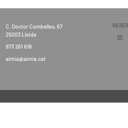
RESE
C. Doctor Combelles, 67
25003 Lleida
973 261 618
aimia@aimia.cat