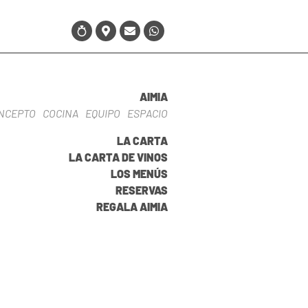
:30 - 15:30 y 20:30 - 23:00
AIMIA
NCEPTO
COCINA
EQUIPO
ESPACIO
, lunes y martes todo el día
2 de junio)
LA CARTA
LA CARTA DE VINOS
 - 15:30
LOS MENÚS
0 - 15:30 y 20:30 - 23:00
RESERVAS
s todo el día
REGALA AIMIA
septiembre)